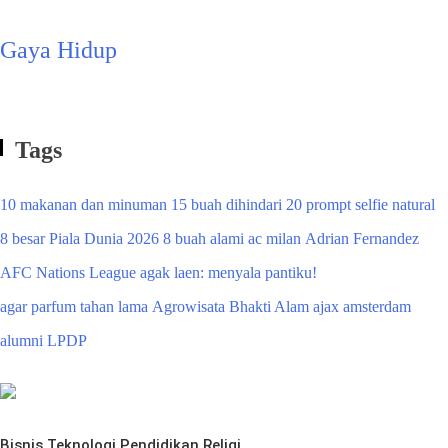
Gaya Hidup
Tags
10 makanan dan minuman
15 buah dihindari
20 prompt selfie natural
8 besar Piala Dunia 2026
8 buah alami
ac milan
Adrian Fernandez
AFC Nations League
agak laen: menyala pantiku!
agar parfum tahan lama
Agrowisata Bhakti Alam
ajax amsterdam
alumni LPDP
Bisnis
Teknologi
Pendidikan
Religi