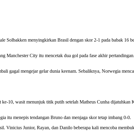
ale Solbakken menyingkirkan Brasil dengan skor 2-1 pada babak 16 bes
g Manchester City itu mencetak dua gol pada fase akhir pertandinga
mbali gagal mengejar gelar dunia keenam. Sebaliknya, Norwegia mencata
ke-10, wasit menunjuk titik putih setelah Matheus Cunha dijatuhkan Kr
a itu menepis tendangan Bruno dan menjaga skor tetap imbang 0-0.
il. Vinicius Junior, Rayan, dan Danilo beberapa kali mencoba membuka