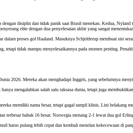
 dengan disiplin dan tidak panik saat Brasil menekan. Kedua, Nyland
penyerang elite dengan dua penyelesaian akhir yang sangat menentuka
ar dalam proses gol Haaland. Masuknya Schjelderup membuat sisi serang
ng, tetapi tidak mampu menyelesaikannya pada momen penting. Penalti y
unia 2026. Mereka akan menghadapi Inggris, yang sebelumnya menyi
ak hanya mengalahkan salah satu raksasa dunia, tetapi juga membukti
eka memiliki nama besar, tetapi gagal tampil klinis. Lini belakang mer
utan terbesar babak 16 besar. Norwegia menang 2-1 lewat dua gol Erli
rasil harus pulang lebih cepat dan kembali menelan kekecewaan di pan