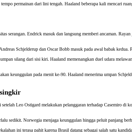
mpo permainan dari lini tengah. Haaland beberapa kali mencari ruang
sitas serangan. Endrick masuk dan langsung memberi ancaman. Rayan j
Andreas Schjelderup dan Oscar Bobb masuk pada awal babak kedua. P
m umpan silang dari sisi kiri. Haaland memenangkan duel udara melaw
kan keunggulan pada menit ke-90. Haaland menerima umpan Schjelderup
singkir
ti setelah Leo Ostigard melakukan pelanggaran terhadap Casemiro di 
erlalu sedikit. Norwegia menjaga keunggulan hingga peluit panjang ber
alahan ini terasa pahit karena Brasil datang sebagai salah satu kandida