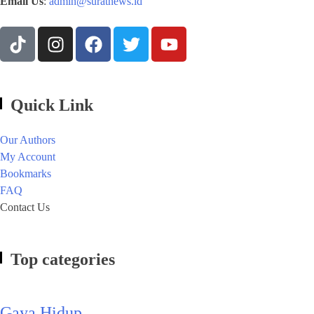
Email Us
:
admin@suratnews.id
Quick Link
Our Authors
My Account
Bookmarks
FAQ
Contact Us
Top categories
Gaya Hidup