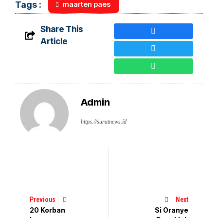
maarten paes
Tags :
Share This
Article
Admin
https://suratnews.id
Previous
Next
20 Korban
Si Oranye