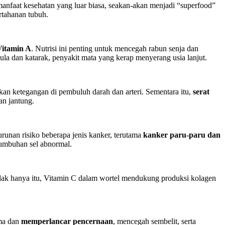
anfaat kesehatan yang luar biasa, seakan-akan menjadi “superfood”
rtahanan tubuh.
Vitamin A
. Nutrisi ini penting untuk mencegah rabun senja dan
ula dan katarak, penyakit mata yang kerap menyerang usia lanjut.
n ketegangan di pembuluh darah dan arteri. Sementara itu,
serat
an jantung.
urunan risiko beberapa jenis kanker, terutama
kanker paru-paru dan
umbuhan sel abnormal.
dak hanya itu, Vitamin C dalam wortel mendukung produksi kolagen
ama dan
memperlancar pencernaan
, mencegah sembelit, serta