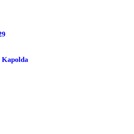
29
i Kapolda