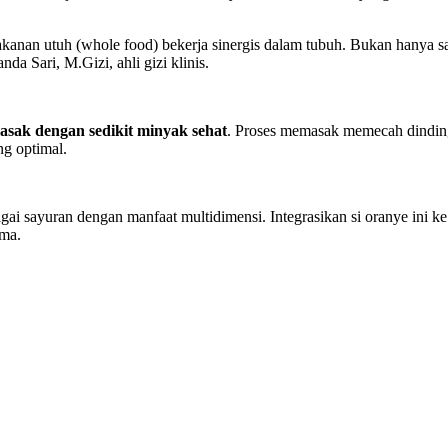
an utuh (whole food) bekerja sinergis dalam tubuh. Bukan hanya satu z
a Sari, M.Gizi, ahli gizi klinis.
asak dengan sedikit minyak sehat
. Proses memasak memecah dinding 
ng optimal.
gai sayuran dengan manfaat multidimensi. Integrasikan si oranye ini ke
ima.