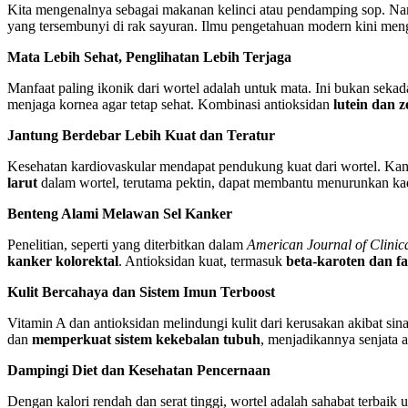
Kita mengenalnya sebagai makanan kelinci atau pendamping sop. Nam
yang tersembunyi di rak sayuran. Ilmu pengetahuan modern kini men
Mata Lebih Sehat, Penglihatan Lebih Terjaga
Manfaat paling ikonik dari wortel adalah untuk mata. Ini bukan seka
menjaga kornea agar tetap sehat. Kombinasi antioksidan
lutein dan 
Jantung Berdebar Lebih Kuat dan Teratur
Kesehatan kardiovaskular mendapat pendukung kuat dari wortel. K
larut
dalam wortel, terutama pektin, dapat membantu menurunkan kadar
Benteng Alami Melawan Sel Kanker
Penelitian, seperti yang diterbitkan dalam
American Journal of Clinica
kanker kolorektal
. Antioksidan kuat, termasuk
beta-karoten dan fa
Kulit Bercahaya dan Sistem Imun Terboost
Vitamin A dan antioksidan melindungi kulit dari kerusakan akibat 
dan
memperkuat sistem kekebalan tubuh
, menjadikannya senjata 
Dampingi Diet dan Kesehatan Pencernaan
Dengan kalori rendah dan serat tinggi, wortel adalah sahabat terbai