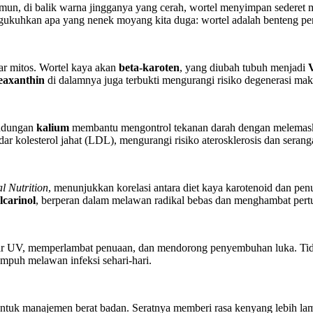
un, di balik warna jingganya yang cerah, wortel menyimpan sederet m
gukuhkan apa yang nenek moyang kita duga: wortel adalah benteng pe
dar mitos. Wortel kaya akan
beta-karoten
, yang diubah tubuh menjadi
zeaxanthin
di dalamnya juga terbukti mengurangi risiko degenerasi mak
andungan
kalium
membantu mengontrol tekanan darah dengan melemaska
 kolesterol jahat (LDL), mengurangi risiko aterosklerosis dan serang
l Nutrition
, menunjukkan korelasi antara diet kaya karotenoid dan pen
lcarinol
, berperan dalam melawan radikal bebas dan menghambat pert
sinar UV, memperlambat penuaan, dan mendorong penyembuhan luka. Ti
ampuh melawan infeksi sehari-hari.
k untuk manajemen berat badan. Seratnya memberi rasa kenyang lebih l