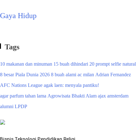
Gaya Hidup
Tags
10 makanan dan minuman
15 buah dihindari
20 prompt selfie natural
8 besar Piala Dunia 2026
8 buah alami
ac milan
Adrian Fernandez
AFC Nations League
agak laen: menyala pantiku!
agar parfum tahan lama
Agrowisata Bhakti Alam
ajax amsterdam
alumni LPDP
Bisnis
Teknologi
Pendidikan
Religi