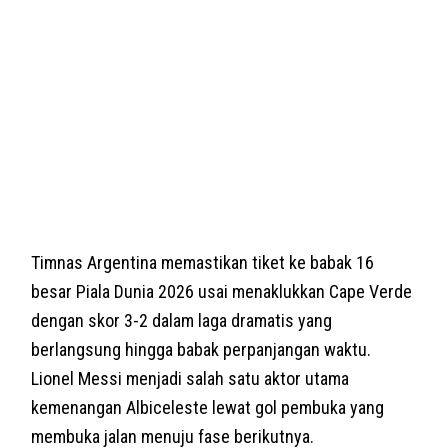
Timnas Argentina memastikan tiket ke babak 16
besar Piala Dunia 2026 usai menaklukkan Cape Verde
dengan skor 3-2 dalam laga dramatis yang
berlangsung hingga babak perpanjangan waktu.
Lionel Messi menjadi salah satu aktor utama
kemenangan Albiceleste lewat gol pembuka yang
membuka jalan menuju fase berikutnya.