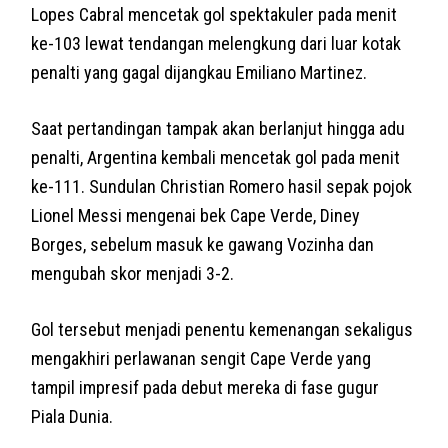
Lopes Cabral mencetak gol spektakuler pada menit
ke-103 lewat tendangan melengkung dari luar kotak
penalti yang gagal dijangkau Emiliano Martinez.
Saat pertandingan tampak akan berlanjut hingga adu
penalti, Argentina kembali mencetak gol pada menit
ke-111. Sundulan Christian Romero hasil sepak pojok
Lionel Messi mengenai bek Cape Verde, Diney
Borges, sebelum masuk ke gawang Vozinha dan
mengubah skor menjadi 3-2.
Gol tersebut menjadi penentu kemenangan sekaligus
mengakhiri perlawanan sengit Cape Verde yang
tampil impresif pada debut mereka di fase gugur
Piala Dunia.