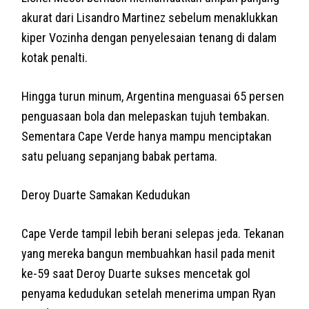
akurat dari Lisandro Martinez sebelum menaklukkan
kiper Vozinha dengan penyelesaian tenang di dalam
kotak penalti.
Hingga turun minum, Argentina menguasai 65 persen
penguasaan bola dan melepaskan tujuh tembakan.
Sementara Cape Verde hanya mampu menciptakan
satu peluang sepanjang babak pertama.
Deroy Duarte Samakan Kedudukan
Cape Verde tampil lebih berani selepas jeda. Tekanan
yang mereka bangun membuahkan hasil pada menit
ke-59 saat Deroy Duarte sukses mencetak gol
penyama kedudukan setelah menerima umpan Ryan