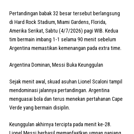
Pertandingan babak 32 besar tersebut berlangsung
di Hard Rock Stadium, Miami Gardens, Florida,
Amerika Serikat, Sabtu (4/7/2026) pagi WIB. Kedua
tim bermain imbang 1-1 selama 90 menit sebelum
Argentina memastikan kemenangan pada extra time.
Argentina Dominan, Messi Buka Keunggulan
Sejak menit awal, skuad asuhan Lionel Scaloni tampil
mendominasi jalannya pertandingan. Argentina
menguasai bola dan terus menekan pertahanan Cape
Verde yang bermain disiplin.
Keunggulan akhirnya tercipta pada menit ke-28.
Lionel Messi berhasil memanfaatkan umpan panjang