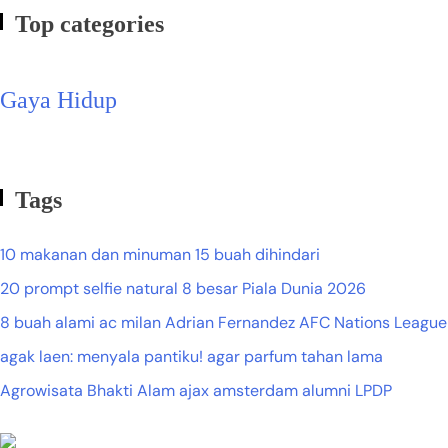
Top categories
Gaya Hidup
Tags
10 makanan dan minuman
15 buah dihindari
20 prompt selfie natural
8 besar Piala Dunia 2026
8 buah alami
ac milan
Adrian Fernandez
AFC Nations League
agak laen: menyala pantiku!
agar parfum tahan lama
Agrowisata Bhakti Alam
ajax amsterdam
alumni LPDP