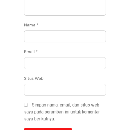
Nama
*
Email
*
Situs Web
Simpan nama, email, dan situs web
saya pada peramban ini untuk komentar
saya berikutnya.