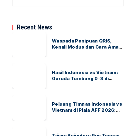
Recent News
Waspada Penipuan QRIS,
Kenali Modus dan Cara Aman
Bertransaksi
Hasil Indonesia vs Vietnam:
Garuda Tumbang 0-3 di
ASEAN Hyundai Cup 2026
Peluang Timnas Indonesia vs
Vietnam di Piala AFF 2026:
Garuda Bidik Tiket Semifinal
di Pakansari
Tijjani Reijnders Puji Timnas