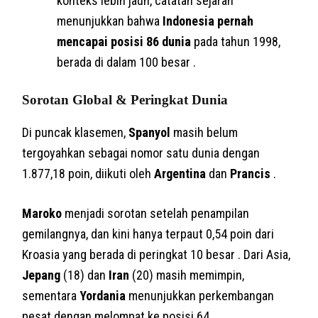
konteks lebih jauh, catatan sejarah
menunjukkan bahwa
Indonesia pernah
mencapai posisi 86 dunia
pada tahun 1998,
berada di dalam 100 besar .
Sorotan Global & Peringkat Dunia
Di puncak klasemen,
Spanyol
masih belum
tergoyahkan sebagai nomor satu dunia dengan
1.877,18 poin, diikuti oleh
Argentina
dan
Prancis
.
Maroko
menjadi sorotan setelah penampilan
gemilangnya, dan kini hanya terpaut 0,54 poin dari
Kroasia yang berada di peringkat 10 besar . Dari Asia,
Jepang
(18) dan
Iran
(20) masih memimpin,
sementara
Yordania
menunjukkan perkembangan
pesat dengan melompat ke posisi 64 .