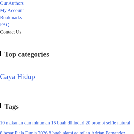
Our Authors
My Account
Bookmarks
FAQ
Contact Us
Top categories
Gaya Hidup
Tags
10 makanan dan minuman
15 buah dihindari
20 prompt selfie natural
8 besar Piala Dunia 2026
8 buah alami
ac milan
Adrian Fernandez