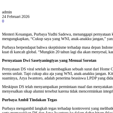
admin
24 Februari 2026
0
Menteri Keuangan, Purbaya Yudhi Sadewa, menanggapi pernyataan ko
mengungkapkan, “Cukup saya yang WNI, anak-anakku jangan,” yang 
Purbaya berpendapat bahwa skeptisisme terhadap masa depan Indones
kuat di kancah global. “Mungkin 20 tahun lagi dia akan menyesal, k
Pernyataan Dwi Sasetyaningtyas yang Menuai Sorotan
Pernyataan DS viral setelah ia membagikan sebuah surat dari Home 
seems unfair. Tapi cukup aku aja yang WNI, anak-anakku jangan. Ki
suaminya, Arya Iwantoro, adalah penerima beasiswa LPDP yang didan
Meskipun DS telah menyampaikan permintaan maaf dan menyatakan ba
menyesalkan sikap alumni tersebut karena tidak mencerminkan integri
Purbaya Ambil Tindakan Tegas
Purbaya mengambil langkah tegas terhadap kontroversi yang meliba
serta memasukkan DS dan Arya Iwantoro ke dalam daftar hitam (blackli