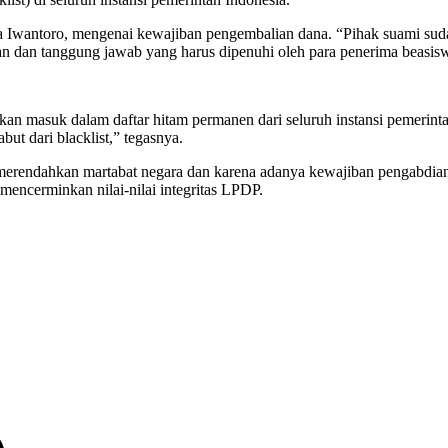
 Iwantoro, mengenai kewajiban pengembalian dana. “Pihak suami su
an dan tanggung jawab yang harus dipenuhi oleh para penerima beasis
 masuk dalam daftar hitam permanen dari seluruh instansi pemerintah.
but dari blacklist,” tegasnya.
ap merendahkan martabat negara dan karena adanya kewajiban pengabd
 mencerminkan nilai-nilai integritas LPDP.