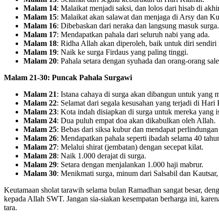
Malam 14
: Malaikat menjadi saksi, dan lolos dari hisab di akhir
Malam 15
: Malaikat akan salawat dan menjaga di Arsy dan Kur
Malam 16
: Dibebaskan dari neraka dan langsung masuk surga.
Malam 17
: Mendapatkan pahala dari seluruh nabi yang ada.
Malam 18
: Ridha Allah akan diperoleh, baik untuk diri sendir
Malam 19
: Naik ke surga Firdaus yang paling tinggi.
Malam 20
: Pahala setara dengan syuhada dan orang-orang sale
Malam 21-30: Puncak Pahala Surgawi
Malam 21
: Istana cahaya di surga akan dibangun untuk yang m
Malam 22
: Selamat dari segala kesusahan yang terjadi di Hari
Malam 23
: Kota indah disiapkan di surga untuk mereka yang i
Malam 24
: Dua puluh empat doa akan dikabulkan oleh Allah.
Malam 25
: Bebas dari siksa kubur dan mendapat perlindungan
Malam 26
: Mendapatkan pahala seperti ibadah selama 40 tahun
Malam 27
: Melalui shirat (jembatan) dengan secepat kilat.
Malam 28
: Naik 1.000 derajat di surga.
Malam 29
: Setara dengan menjalankan 1.000 haji mabrur.
Malam 30
: Menikmati surga, minum dari Salsabil dan Kautsar,
Keutamaan sholat tarawih selama bulan Ramadhan sangat besar, den
kepada Allah SWT. Jangan sia-siakan kesempatan berharga ini, kare
tara.