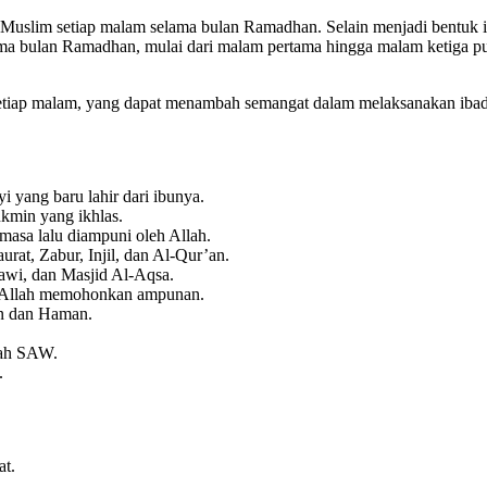
Muslim setiap malam selama bulan Ramadhan. Selain menjadi bentuk i
lama bulan Ramadhan, mulai dari malam pertama hingga malam ketiga 
 setiap malam, yang dapat menambah semangat dalam melaksanakan iba
i yang baru lahir dari ibunya.
ukmin yang ikhlas.
masa lalu diampuni oleh Allah.
rat, Zabur, Injil, dan Al-Qur’an.
bawi, dan Masjid Al-Aqsa.
an Allah memohonkan ampunan.
un dan Haman.
lah SAW.
.
at.