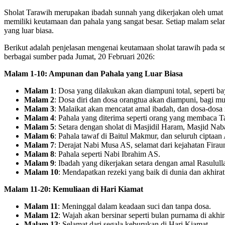
Sholat Tarawih merupakan ibadah sunnah yang dikerjakan oleh umat 
memiliki keutamaan dan pahala yang sangat besar. Setiap malam se
yang luar biasa.
Berikut adalah penjelasan mengenai keutamaan sholat tarawih pada
berbagai sumber pada Jumat, 20 Februari 2026:
Malam 1-10: Ampunan dan Pahala yang Luar Biasa
Malam 1
: Dosa yang dilakukan akan diampuni total, seperti bay
Malam 2
: Dosa diri dan dosa orangtua akan diampuni, bagi m
Malam 3
: Malaikat akan mencatat amal ibadah, dan dosa-dosa 
Malam 4
: Pahala yang diterima seperti orang yang membaca Tau
Malam 5
: Setara dengan sholat di Masjidil Haram, Masjid Na
Malam 6
: Pahala tawaf di Baitul Makmur, dan seluruh cipta
Malam 7
: Derajat Nabi Musa AS, selamat dari kejahatan Fira
Malam 8
: Pahala seperti Nabi Ibrahim AS.
Malam 9
: Ibadah yang dikerjakan setara dengan amal Rasulul
Malam 10
: Mendapatkan rezeki yang baik di dunia dan akhirat
Malam 11-20: Kemuliaan di Hari Kiamat
Malam 11
: Meninggal dalam keadaan suci dan tanpa dosa.
Malam 12
: Wajah akan bersinar seperti bulan purnama di akhir
Malam 13
: Selamat dari segala keburukan di Hari Kiamat.