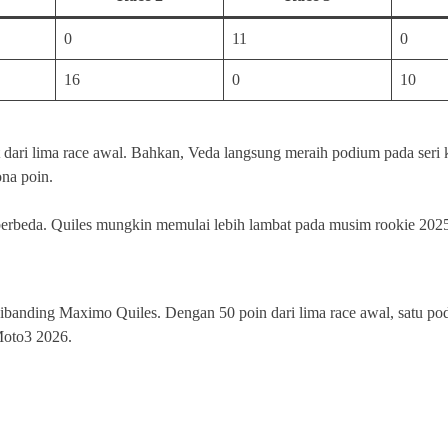
0
11
0
16
0
10
t dari lima race awal. Bahkan, Veda langsung meraih podium pada seri 
ona poin.
rbeda. Quiles mungkin memulai lebih lambat pada musim rookie 2025
ibanding Maximo Quiles. Dengan 50 poin dari lima race awal, satu podi
Moto3 2026.