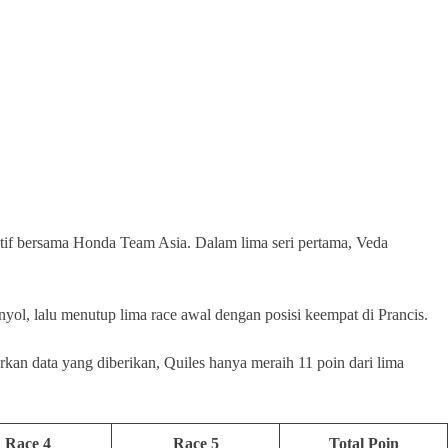
itif bersama Honda Team Asia. Dalam lima seri pertama, Veda
anyol, lalu menutup lima race awal dengan posisi keempat di Prancis.
an data yang diberikan, Quiles hanya meraih 11 poin dari lima
Race 4
Race 5
Total Poin