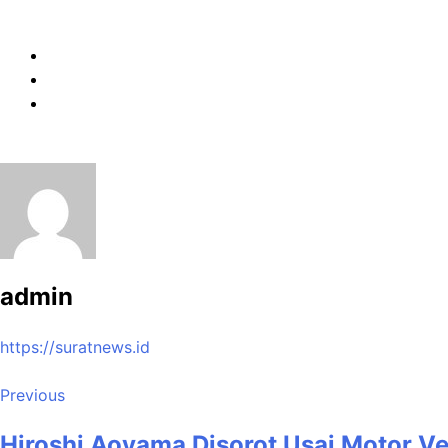
admin
https://suratnews.id
Previous
Hiroshi Aoyama Disorot Usai Motor V