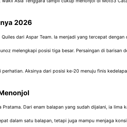
wakil Asia Tenggara tampil cukup menonjol di Moto3 Cat
unya 2026
iles dari Aspar Team. Ia menjadi yang tercepat dengan c
oz melengkapi posisi tiga besar. Persaingan di barisan d
erhatian. Aksinya dari posisi ke-20 menuju finis kedelapan
 Menonjol
ratama. Dari enam balapan yang sudah dijalani, ia lima ka
pat dalam satu balapan, tetapi juga mampu menjaga konsist