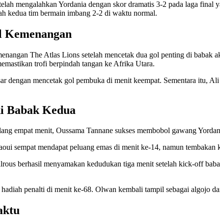
elah mengalahkan Yordania dengan skor dramatis 3-2 pada laga final y
ah kedua tim bermain imbang 2-2 di waktu normal.
ol Kemenangan
enangan The Atlas Lions setelah mencetak dua gol penting di babak a
emastikan trofi berpindah tangan ke Afrika Utara.
r dengan mencetak gol pembuka di menit keempat. Sementara itu, Ali
di Babak Kedua
rselang empat menit, Oussama Tannane sukses membobol gawang Yorda
oui sempat mendapat peluang emas di menit ke-14, namun tembakan ker
alrous berhasil menyamakan kedudukan tiga menit setelah kick-off 
diah penalti di menit ke-68. Olwan kembali tampil sebagai algojo d
aktu