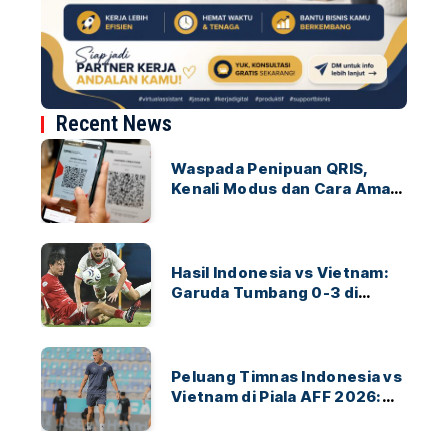
Recent News
Waspada Penipuan QRIS,
Kenali Modus dan Cara Aman
Bertransaksi
Hasil Indonesia vs Vietnam:
Garuda Tumbang 0-3 di
ASEAN Hyundai Cup 2026
Peluang Timnas Indonesia vs
Vietnam di Piala AFF 2026:
Garuda Bidik Tiket Semifinal
di Pakansari