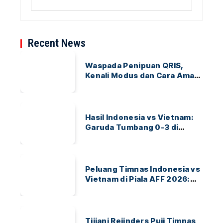
Recent News
Waspada Penipuan QRIS,
Kenali Modus dan Cara Aman
Bertransaksi
Hasil Indonesia vs Vietnam:
Garuda Tumbang 0-3 di
ASEAN Hyundai Cup 2026
Peluang Timnas Indonesia vs
Vietnam di Piala AFF 2026:
Garuda Bidik Tiket Semifinal
di Pakansari
Tijjani Reijnders Puji Timnas