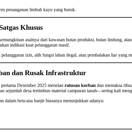
stem penanganan limbah kayu yang buruk.
Satgas Khusus
mungkinan asalnya dari kawasan hutan produksi, hutan lindung, atau
kan indikasi kuat pelanggaran masif.
elanggaran izin, alih fungsi lahan ilegal, atau pembalakan liar yang 
ban dan Rusak Infrastruktur
an pertama Desember 2025 menelan
ratusan korban
dan memaksa ribua
 dan sejumlah desa tertimbun material campuran tanah—sering kali me
an dalam bencana banjir biasanya menunjukkan adanya: