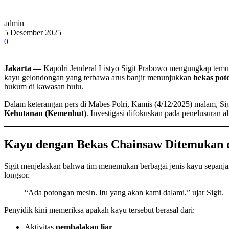
admin
5 Desember 2025
0
Jakarta —
Kapolri Jenderal Listyo Sigit Prabowo mengungkap temua
kayu gelondongan yang terbawa arus banjir menunjukkan
bekas pot
hukum di kawasan hulu.
Dalam keterangan pers di Mabes Polri, Kamis (4/12/2025) malam, S
Kehutanan (Kemenhut)
. Investigasi difokuskan pada penelusuran al
Kayu dengan Bekas Chainsaw Ditemukan d
Sigit menjelaskan bahwa tim menemukan berbagai jenis kayu sepanja
longsor.
“Ada potongan mesin. Itu yang akan kami dalami,” ujar Sigit.
Penyidik kini memeriksa apakah kayu tersebut berasal dari:
Aktivitas
pembalakan liar
,