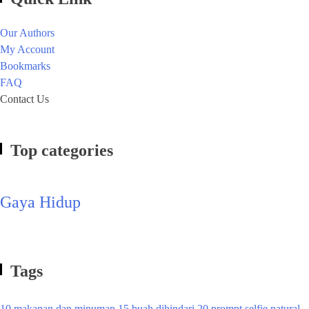
Our Authors
My Account
Bookmarks
FAQ
Contact Us
Top categories
Gaya Hidup
Tags
10 makanan dan minuman
15 buah dihindari
20 prompt selfie natural