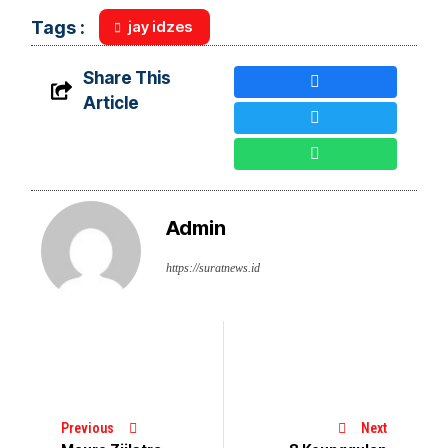
jay idzes
Tags :
Share This
Article
Admin
https://suratnews.id
Previous
Next