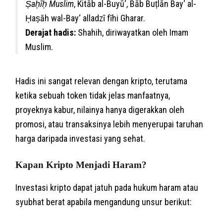
Ṣaḥīḥ Muslim
, Kitāb al-Buyū‘, Bāb Buṭlān Bay‘ al-
Ḥaṣāh wal-Bay‘ alladzī fīhi Gharar.
Derajat hadis:
Shahih, diriwayatkan oleh Imam
Muslim.
Hadis ini sangat relevan dengan kripto, terutama
ketika sebuah token tidak jelas manfaatnya,
proyeknya kabur, nilainya hanya digerakkan oleh
promosi, atau transaksinya lebih menyerupai taruhan
harga daripada investasi yang sehat.
Kapan Kripto Menjadi Haram?
Investasi kripto dapat jatuh pada hukum haram atau
syubhat berat apabila mengandung unsur berikut: