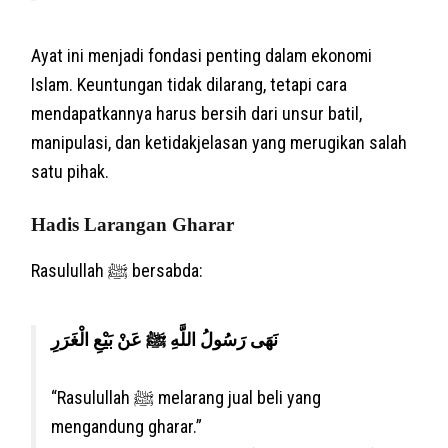
Ayat ini menjadi fondasi penting dalam ekonomi
Islam. Keuntungan tidak dilarang, tetapi cara
mendapatkannya harus bersih dari unsur batil,
manipulasi, dan ketidakjelasan yang merugikan salah
satu pihak.
Hadis Larangan Gharar
Rasulullah ﷺ bersabda:
نَهَى رَسُولُ اللَّهِ ﷺ عَنْ بَيْعِ الْغَرَرِ
“Rasulullah ﷺ melarang jual beli yang
mengandung gharar.”