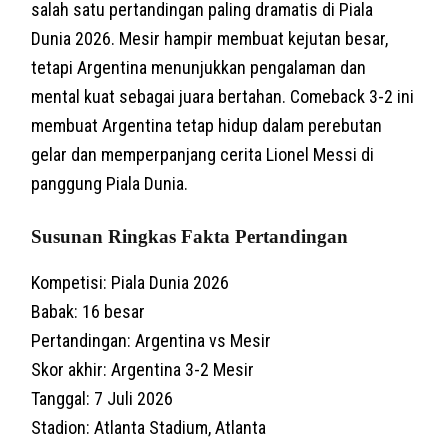
salah satu pertandingan paling dramatis di Piala
Dunia 2026. Mesir hampir membuat kejutan besar,
tetapi Argentina menunjukkan pengalaman dan
mental kuat sebagai juara bertahan. Comeback 3-2 ini
membuat Argentina tetap hidup dalam perebutan
gelar dan memperpanjang cerita Lionel Messi di
panggung Piala Dunia.
Susunan Ringkas Fakta Pertandingan
Kompetisi: Piala Dunia 2026
Babak: 16 besar
Pertandingan: Argentina vs Mesir
Skor akhir: Argentina 3-2 Mesir
Tanggal: 7 Juli 2026
Stadion: Atlanta Stadium, Atlanta