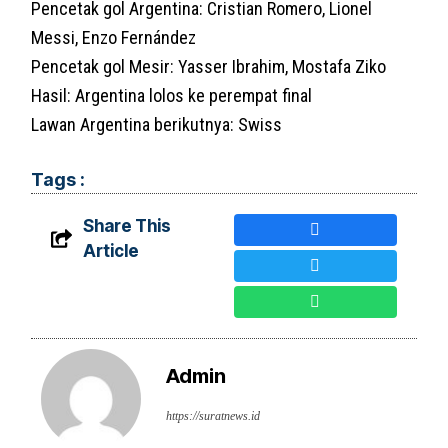
Pencetak gol Argentina: Cristian Romero, Lionel
Messi, Enzo Fernández
Pencetak gol Mesir: Yasser Ibrahim, Mostafa Ziko
Hasil: Argentina lolos ke perempat final
Lawan Argentina berikutnya: Swiss
Tags :
Share This
Article
Admin
https://suratnews.id