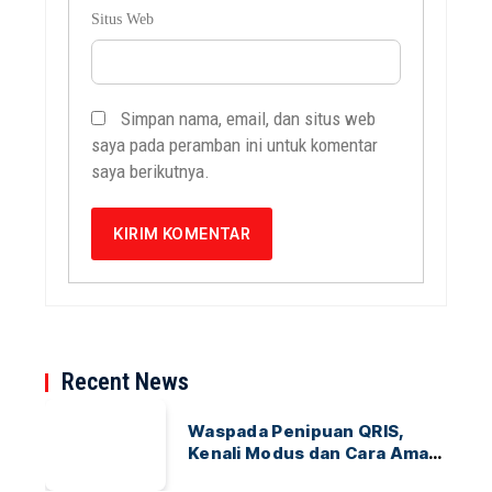
Situs Web
Simpan nama, email, dan situs web
saya pada peramban ini untuk komentar
saya berikutnya.
Recent News
Waspada Penipuan QRIS,
Kenali Modus dan Cara Aman
Bertransaksi