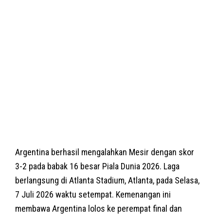
Argentina berhasil mengalahkan Mesir dengan skor
3-2 pada babak 16 besar Piala Dunia 2026. Laga
berlangsung di Atlanta Stadium, Atlanta, pada Selasa,
7 Juli 2026 waktu setempat. Kemenangan ini
membawa Argentina lolos ke perempat final dan