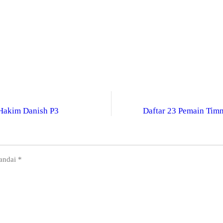
, Hakim Danish P3
Daftar 23 Pemain Timn
tandai
*