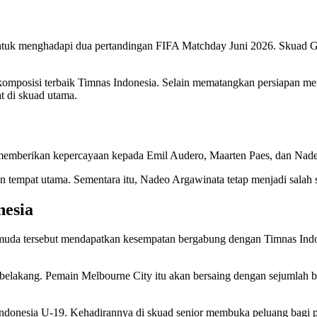
 untuk menghadapi dua pertandingan FIFA Matchday Juni 2026. Skua
omposisi terbaik Timnas Indonesia. Selain mematangkan persiapan men
t di skuad utama.
memberikan kepercayaan kepada Emil Audero, Maarten Paes, dan Nad
 tempat utama. Sementara itu, Nadeo Argawinata tetap menjadi salah s
esia
uda tersebut mendapatkan kesempatan bergabung dengan Timnas Indones
belakang. Pemain Melbourne City itu akan bersaing dengan sejumlah 
donesia U-19. Kehadirannya di skuad senior membuka peluang bagi p