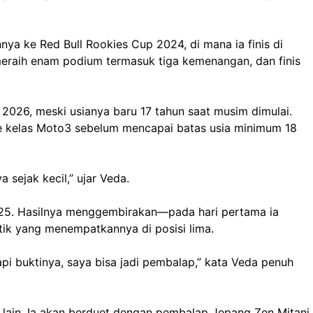
ya ke Red Bull Rookies Cup 2024, di mana ia finis di
eraih enam podium termasuk tiga kemenangan, dan finis
2026, meski usianya baru 17 tahun saat musim dimulai.
ke kelas Moto3 sebelum mencapai batas usia minimum 18
sejak kecil,” ujar Veda.
025. Hasilnya menggembirakan—pada hari pertama ia
tik yang menempatkannya di posisi lima.
Tapi buktinya, saya bisa jadi pembalap,” kata Veda penuh
ain. Ia akan berduet dengan pembalap Jepang Zen Mitani