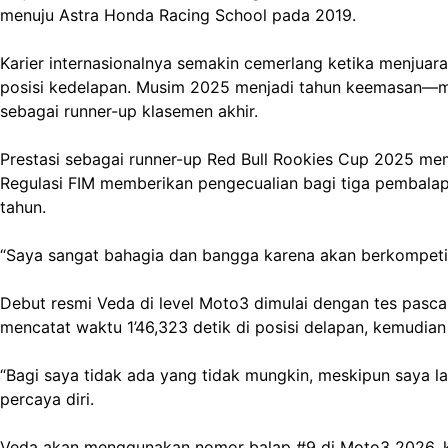
menuju Astra Honda Racing School pada 2019.
Karier internasionalnya semakin cemerlang ketika menjuara
posisi kedelapan. Musim 2025 menjadi tahun keemasan—me
sebagai runner-up klasemen akhir.
Prestasi sebagai runner-up Red Bull Rookies Cup 2025 mem
Regulasi FIM memberikan pengecualian bagi tiga pembalap
tahun.
“Saya sangat bahagia dan bangga karena akan berkompetisi
Debut resmi Veda di level Moto3 dimulai dengan tes pasc
mencatat waktu 1’46,323 detik di posisi delapan, kemudian
“Bagi saya tidak ada yang tidak mungkin, meskipun saya lah
percaya diri.
Veda akan menggunakan nomor balap #9 di Moto3 2026, k