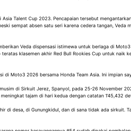
i Asia Talent Cup 2023. Pencapaian tersebut mengantarkann
ski sempat absen satu seri karena cedera tangan, Veda m
berikan Veda dispensasi istimewa untuk berlaga di Moto3 
 teratas klasemen akhir Red Bull Rookies Cup untuk naik 
 di Moto3 2026 bersama Honda Team Asia. Ini impian saya 
amusim di Sirkuit Jerez, Spanyol, pada 25-26 November 2
 meningkat tajam di hari kedua dengan catatan 1’45,432 de
ir di desa, di Gunungkidul, dan di sana tidak ada sirkuit. 
arena nomor kesayangannya #54 sudah dipakai pembalap l