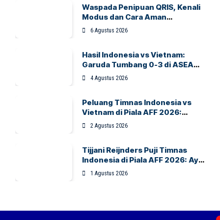
Waspada Penipuan QRIS, Kenali
Modus dan Cara Aman
Bertransaksi
6 Agustus 2026
Hasil Indonesia vs Vietnam:
Garuda Tumbang 0-3 di ASEAN
Hyundai Cup 2026
4 Agustus 2026
Peluang Timnas Indonesia vs
Vietnam di Piala AFF 2026:
Garuda Bidik Tiket Semifinal di
2 Agustus 2026
Pakansari
Tijjani Reijnders Puji Timnas
Indonesia di Piala AFF 2026: Ayo
Indonesia!
1 Agustus 2026