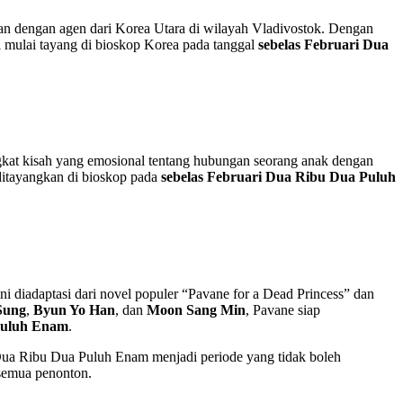
atan dengan agen dari Korea Utara di wilayah Vladivostok. Dengan
 mulai tayang di bioskop Korea pada tanggal
sebelas Februari Dua
ngkat kisah yang emosional tentang hubungan seorang anak dengan
i ditayangkan di bioskop pada
sebelas Februari Dua Ribu Dua Puluh
ini diadaptasi dari novel populer “Pavane for a Dead Princess” dan
Sung
,
Byun Yo Han
, dan
Moon Sang Min
, Pavane siap
Puluh Enam
.
 Dua Ribu Dua Puluh Enam menjadi periode yang tidak boleh
 semua penonton.