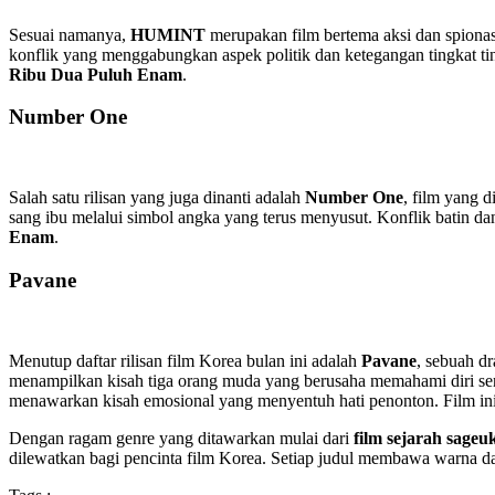
Sesuai namanya,
HUMINT
merupakan film bertema aksi dan spionas
konflik yang menggabungkan aspek politik dan ketegangan tingkat t
Ribu Dua Puluh Enam
.
Number One
Salah satu rilisan yang juga dinanti adalah
Number One
, film yang d
sang ibu melalui simbol angka yang terus menyusut. Konflik batin dan
Enam
.
Pavane
Menutup daftar rilisan film Korea bulan ini adalah
Pavane
, sebuah d
menampilkan kisah tiga orang muda yang berusaha memahami diri send
menawarkan kisah emosional yang menyentuh hati penonton. Film ini 
Dengan ragam genre yang ditawarkan mulai dari
film sejarah sageu
dilewatkan bagi pencinta film Korea. Setiap judul membawa warna 