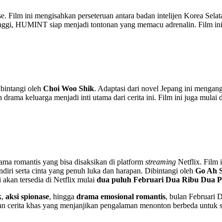
e. Film ini mengisahkan perseteruan antara badan intelijen Korea Sel
inggi, HUMINT siap menjadi tontonan yang memacu adrenalin. Film ini
ibintangi oleh
Choi Woo Shik
. Adaptasi dari novel Jepang ini menga
 drama keluarga menjadi inti utama dari cerita ini. Film ini juga mula
rama romantis yang bisa disaksikan di platform
streaming
Netflix. Film 
iri serta cinta yang penuh luka dan harapan. Dibintangi oleh
Go Ah 
akan tersedia di Netflix mulai
dua puluh Februari Dua Ribu Dua 
k
,
aksi spionase
, hingga
drama emosional romantis
, bulan Februari
dan cerita khas yang menjanjikan pengalaman menonton berbeda untuk