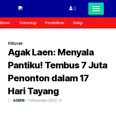
Bisnis
Teknologi
Pendidikan
Religi
Hiburan
Agak Laen: Menyala
Pantiku! Tembus 7 Juta
Penonton dalam 17
Hari Tayang
ADMIN
14 Desember 2025
0