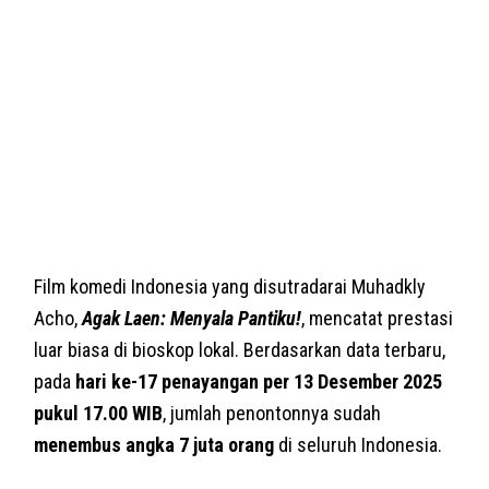
Film komedi Indonesia yang disutradarai Muhadkly
Acho,
Agak Laen: Menyala Pantiku!
, mencatat prestasi
luar biasa di bioskop lokal. Berdasarkan data terbaru,
pada
hari ke-17 penayangan per 13 Desember 2025
pukul 17.00 WIB
, jumlah penontonnya sudah
menembus angka 7 juta orang
di seluruh Indonesia.