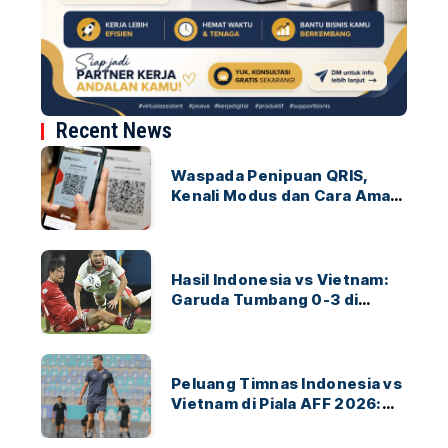
Recent News
Waspada Penipuan QRIS,
Kenali Modus dan Cara Aman
Bertransaksi
Hasil Indonesia vs Vietnam:
Garuda Tumbang 0-3 di
ASEAN Hyundai Cup 2026
Peluang Timnas Indonesia vs
Vietnam di Piala AFF 2026:
Garuda Bidik Tiket Semifinal
di Pakansari