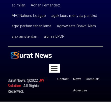
ac milan
Adrian Fernandez
AFC Nations League
agak laen: menyala pantiku!
agar parfum tahan lama
Agrowisata Bhakti Alam
ajax amsterdam
alumni LPDP
Contact
News
Complain
SuratNews @2022
JW
Solution
. All Rights
Advertise
Reserved.