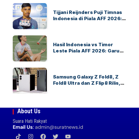
Tijjani Reijnders Puji Timnas
Indonesia di Piala AFF 2026:
Ayo Indonesia!
Hasil Indonesia vs Timor
Leste Piala AFF 2026: Garuda
Menang 3-0
Samsung Galaxy Z Fold8, Z
Fold8 Ultra dan Z Flip8 Rilis,
Cek Speknya dan Harga
About Us
Suara Hati Rakyat
Email Us
:
admin@suratnews.id