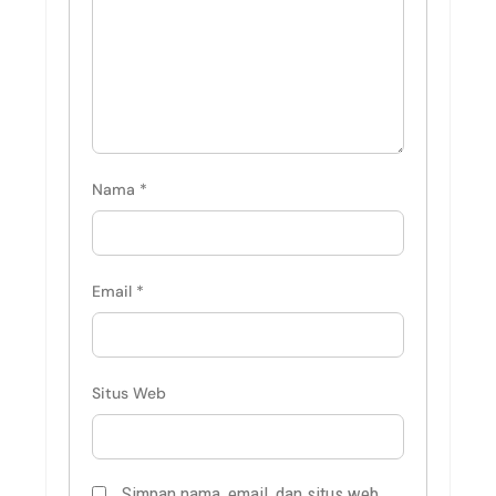
Nama
*
Email
*
Situs Web
Simpan nama, email, dan situs web