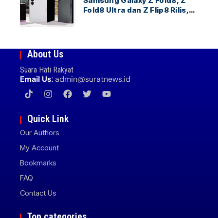
Samsung Galaxy Z Fold8, Z
Fold8 Ultra dan Z Flip8 Rilis,
Cek Speknya dan Harga
About Us
Suara Hati Rakyat
Email Us
:
admin@suratnews.id
Quick Link
Our Authors
My Account
Bookmarks
FAQ
Contact Us
Top categories