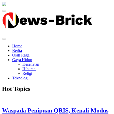
Home
Berita
Olah Raga
Gaya Hidup
Kesehatan
Hiburan
Religi
Teknologi
Hot Topics
Waspada Penipuan QRIS, Kenali Modus