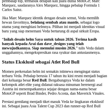
pembalap top, termasuk delapan kali juara dunia MotoGP, Marc
Marquez, saudaranya Alex Marquez, hingga pebalap Formula 1
Carlos Sainz.
Jika Marc Marquez identik dengan desain semut, Veda memilih
hewan favoritnya,
belalang sembah atau mantis
, sebagai logo
utama yang menghiasi helmnya. Pilihan ini menjadi identitas visual
baru yang siap menemani Veda bertarung di aspal sirkuit Eropa.
“
Inilah desain helm Saya untuk tahun 2026. Terima kasih
banyak kepada Arai dan dave_designs yang telah
mewujudkannya. Siap memulai musim 2026
,” tulis Veda dalam
unggahannya, mengekspresikan rasa syukur dan antusiasmenya.
Status Eksklusif sebagai Atlet Red Bull
Momen perkenalan helm ini semakin istimewa mengingat status
terbaru Veda. Pebalap berusia 17 tahun itu kini resmi menjadi bagian
dari keluarga besar
Red Bull
. Bergabungnya Veda ke dalam
kelompok atlet elite yang didanai raksasa minuman berenergi asal
Austria ini menempatkannya sejajar dengan nama-nama besar
MotoGP seperti Brad Binder, Pedro Acosta, dan Maverick Vinales.
Prestasi gemilang menjadi tiket masuk Veda ke lingkaran eksklusif
ini. Sebagai juara Asia Talent Cup 2023 dan runner-up Red Bull