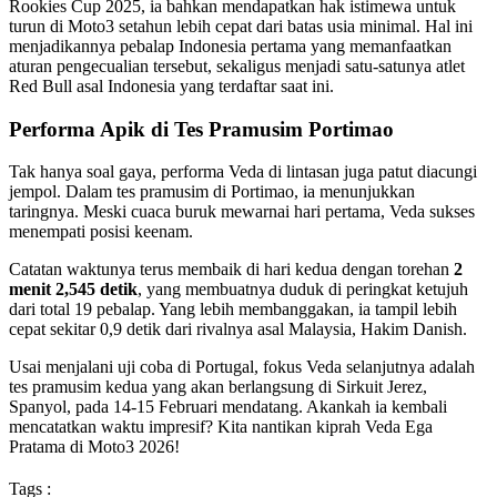
Rookies Cup 2025, ia bahkan mendapatkan hak istimewa untuk
turun di Moto3 setahun lebih cepat dari batas usia minimal. Hal ini
menjadikannya pebalap Indonesia pertama yang memanfaatkan
aturan pengecualian tersebut, sekaligus menjadi satu-satunya atlet
Red Bull asal Indonesia yang terdaftar saat ini.
Performa Apik di Tes Pramusim Portimao
Tak hanya soal gaya, performa Veda di lintasan juga patut diacungi
jempol. Dalam tes pramusim di Portimao, ia menunjukkan
taringnya. Meski cuaca buruk mewarnai hari pertama, Veda sukses
menempati posisi keenam.
Catatan waktunya terus membaik di hari kedua dengan torehan
2
menit 2,545 detik
, yang membuatnya duduk di peringkat ketujuh
dari total 19 pebalap. Yang lebih membanggakan, ia tampil lebih
cepat sekitar 0,9 detik dari rivalnya asal Malaysia, Hakim Danish.
Usai menjalani uji coba di Portugal, fokus Veda selanjutnya adalah
tes pramusim kedua yang akan berlangsung di Sirkuit Jerez,
Spanyol, pada 14-15 Februari mendatang. Akankah ia kembali
mencatatkan waktu impresif? Kita nantikan kiprah Veda Ega
Pratama di Moto3 2026!
Tags :