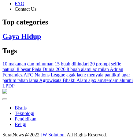
FAQ
Contact Us
Top categories
Gaya Hidup
Tags
10 makanan dan minuman
15 buah dihindari
20 prompt selfie
natural
8 besar Piala Dunia 2026
8 buah alami
ac milan
Adrian
Fernandez
AFC Nations League
agak laen: menyala pantiku!
agar
parfum tahan lama
Agrowisata Bhakti Alam
ajax amsterdam
alumni
LPDP
Bisnis
Teknologi
Pendidikan
Religi
SuratNews @2022
JW Solution
. All Rights Reserved.