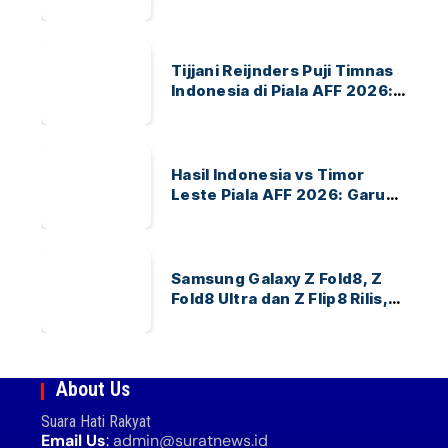
Garuda Bidik Tiket Semifinal
di Pakansari
Tijjani Reijnders Puji Timnas
Indonesia di Piala AFF 2026:
Ayo Indonesia!
Hasil Indonesia vs Timor
Leste Piala AFF 2026: Garuda
Menang 3-0
Samsung Galaxy Z Fold8, Z
Fold8 Ultra dan Z Flip8 Rilis,
Cek Speknya dan Harga
About Us
Suara Hati Rakyat
Email Us
:
admin@suratnews.id