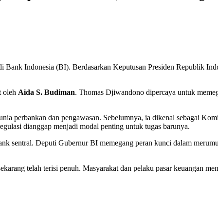
s di Bank Indonesia (BI). Berdasarkan Keputusan Presiden Republik In
t oleh
Aida S. Budiman
. Thomas Djiwandono dipercaya untuk memega
 dunia perbankan dan pengawasan. Sebelumnya, ia dikenal sebagai Ko
gulasi dianggap menjadi modal penting untuk tugas barunya.
bank sentral. Deputi Gubernur BI memegang peran kunci dalam merum
e sekarang telah terisi penuh. Masyarakat dan pelaku pasar keuangan 