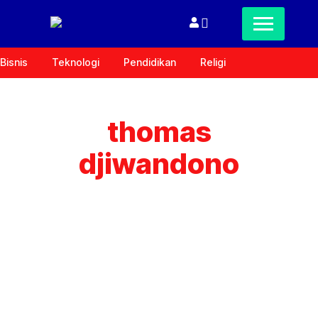
Bisnis
Teknologi
Pendidikan
Religi
thomas
djiwandono