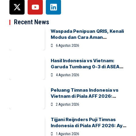
Recent News
Waspada Penipuan QRIS, Kenali
Modus dan Cara Aman
Bertransaksi
6 Agustus 2026
Hasil Indonesia vs Vietnam:
Garuda Tumbang 0-3 di ASEAN
Hyundai Cup 2026
4 Agustus 2026
Peluang Timnas Indonesia vs
Vietnam di Piala AFF 2026:
Garuda Bidik Tiket Semifinal di
2 Agustus 2026
Pakansari
Tijjani Reijnders Puji Timnas
Indonesia di Piala AFF 2026: Ayo
Indonesia!
1 Agustus 2026