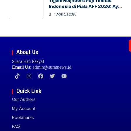
Tijjani Reijnders Puji Timnas
Indonesia di Piala AFF 2026: Ayo
Indonesia!
1 Agustus 2026
About Us
Suara Hati Rakyat
Email Us
:
admin@suratnews.id
Quick Link
Our Authors
My Account
Bookmarks
FAQ