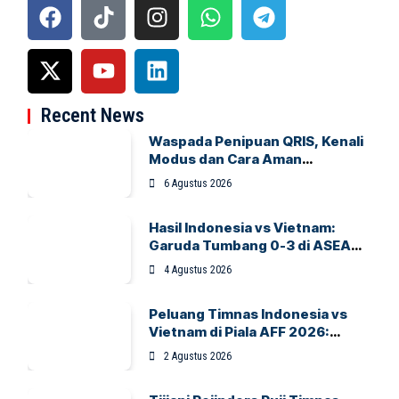
Recent News
Waspada Penipuan QRIS, Kenali
Modus dan Cara Aman
Bertransaksi
6 Agustus 2026
Hasil Indonesia vs Vietnam:
Garuda Tumbang 0-3 di ASEAN
Hyundai Cup 2026
4 Agustus 2026
Peluang Timnas Indonesia vs
Vietnam di Piala AFF 2026:
Garuda Bidik Tiket Semifinal di
2 Agustus 2026
Pakansari