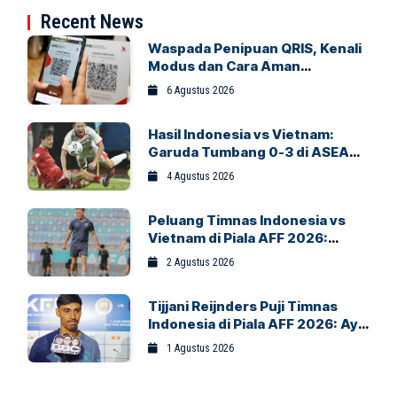
Recent News
Waspada Penipuan QRIS, Kenali
Modus dan Cara Aman
Bertransaksi
6 Agustus 2026
Hasil Indonesia vs Vietnam:
Garuda Tumbang 0-3 di ASEAN
Hyundai Cup 2026
4 Agustus 2026
Peluang Timnas Indonesia vs
Vietnam di Piala AFF 2026:
Garuda Bidik Tiket Semifinal di
2 Agustus 2026
Pakansari
Tijjani Reijnders Puji Timnas
Indonesia di Piala AFF 2026: Ayo
Indonesia!
1 Agustus 2026