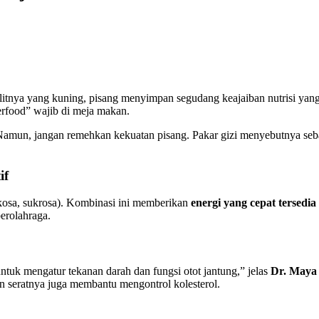
ulitnya yang kuning, pisang menyimpan segudang keajaiban nutrisi ya
erfood” wajib di meja makan.
Namun, jangan remehkan kekuatan pisang. Pakar gizi menyebutnya seba
if
ukosa, sukrosa). Kombinasi ini memberikan
energi yang cepat tersedia
erolahraga.
ntuk mengatur tekanan darah dan fungsi otot jantung,” jelas
Dr. Maya 
 seratnya juga membantu mengontrol kolesterol.