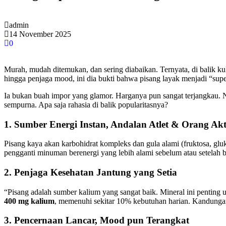
admin
14 November 2025
0
Murah, mudah ditemukan, dan sering diabaikan. Ternyata, di balik k
hingga penjaga mood, ini dia bukti bahwa pisang layak menjadi “sup
Ia bukan buah impor yang glamor. Harganya pun sangat terjangkau. 
sempurna. Apa saja rahasia di balik popularitasnya?
1. Sumber Energi Instan, Andalan Atlet & Orang Akt
Pisang kaya akan karbohidrat kompleks dan gula alami (fruktosa, gl
pengganti minuman berenergi yang lebih alami sebelum atau setelah b
2. Penjaga Kesehatan Jantung yang Setia
“Pisang adalah sumber kalium yang sangat baik. Mineral ini penting u
400 mg kalium
, memenuhi sekitar 10% kebutuhan harian. Kandungan
3. Pencernaan Lancar, Mood pun Terangkat