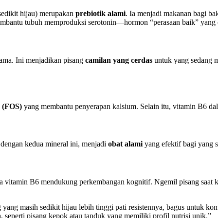
sedikit hijau) merupakan
prebiotik alami
. Ia menjadi makanan bagi bak
mbantu tubuh memproduksi serotonin—hormon “perasaan baik” yang dap
ama. Ini menjadikan pisang
camilan yang cerdas
untuk yang sedang m
a (FOS)
yang membantu penyerapan kalsium. Selain itu, vitamin B6 dal
dengan kedua mineral ini, menjadi
obat alami
yang efektif bagi yang s
vitamin B6 mendukung perkembangan kognitif. Ngemil pisang saat kerja
yang masih sedikit hijau lebih tinggi pati resistennya, bagus untuk k
 seperti pisang kepok atau tanduk yang memiliki profil nutrisi unik.”