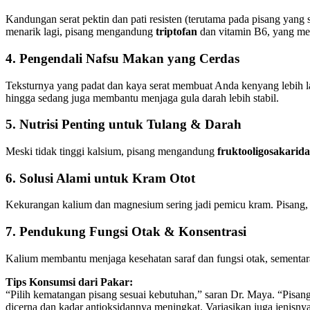
Kandungan serat pektin dan pati resisten (terutama pada pisang yang 
menarik lagi, pisang mengandung
triptofan
dan vitamin B6, yang me
4. Pengendali Nafsu Makan yang Cerdas
Teksturnya yang padat dan kaya serat membuat Anda kenyang lebih l
hingga sedang juga membantu menjaga gula darah lebih stabil.
5. Nutrisi Penting untuk Tulang & Darah
Meski tidak tinggi kalsium, pisang mengandung
fruktooligosakarid
6. Solusi Alami untuk Kram Otot
Kekurangan kalium dan magnesium sering jadi pemicu kram. Pisang, 
7. Pendukung Fungsi Otak & Konsentrasi
Kalium membantu menjaga kesehatan saraf dan fungsi otak, sementara 
Tips Konsumsi dari Pakar:
“Pilih kematangan pisang sesuai kebutuhan,” saran Dr. Maya. “Pisang 
dicerna dan kadar antioksidannya meningkat. Variasikan juga jenisnya,