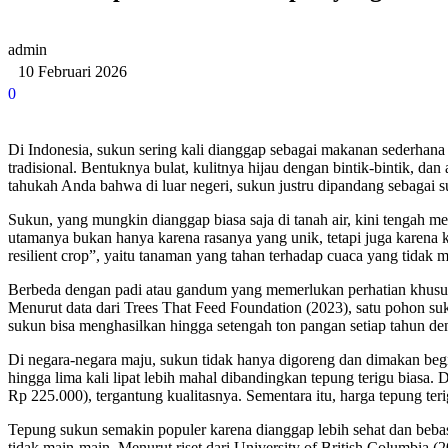
admin
10 Februari 2026
0
Di Indonesia, sukun sering kali dianggap sebagai makanan sederhana y
tradisional. Bentuknya bulat, kulitnya hijau dengan bintik-bintik, 
tahukah Anda bahwa di luar negeri, sukun justru dipandang sebagai 
Sukun, yang mungkin dianggap biasa saja di tanah air, kini tengah men
utamanya bukan hanya karena rasanya yang unik, tetapi juga karena 
resilient crop”, yaitu tanaman yang tahan terhadap cuaca yang tidak 
Berbeda dengan padi atau gandum yang memerlukan perhatian khusus
Menurut data dari Trees That Feed Foundation (2023), satu pohon s
sukun bisa menghasilkan hingga setengah ton pangan setiap tahun de
Di negara-negara maju, sukun tidak hanya digoreng dan dimakan begit
hingga lima kali lipat lebih mahal dibandingkan tepung terigu bias
Rp 225.000), tergantung kualitasnya. Sementara itu, harga tepung ter
Tepung sukun semakin populer karena dianggap lebih sehat dan bebas g
tidak main-main. Menurut riset dari University of British Columbia 