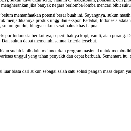
ak mengherankan jika banyak negara berlomba-lomba mencari bibit suk
 belum memanfaatkan potensi besar buah ini. Sayangnya, sukun masih
tuk menjadikannya produk unggulan ekspor. Padahal, Indonesia adalah
k, sukun gundul, hingga sukun serat halus khas Papua.
kspor Indonesia berikutnya, seperti halnya kopi, vanili, atau porang. D
. Dan sukun dapat memenuhi semua kriteria tersebut.
bahkan sudah lebih dulu meluncurkan program nasional untuk membudida
as unggul yang tahan penyakit dan cepat berbuah. Sementara itu, d
 luar biasa dari sukun sebagai salah satu solusi pangan masa depan y