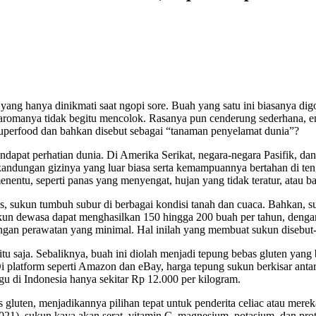
ang hanya dinikmati saat ngopi sore. Buah yang satu ini biasanya digo
dan aromanya tidak begitu mencolok. Rasanya pun cenderung sederhana, e
superfood dan bahkan disebut sebagai “tanaman penyelamat dunia”?
dapat perhatian dunia. Di Amerika Serikat, negara-negara Pasifik, dan 
kandungan gizinya yang luar biasa serta kemampuannya bertahan di ten
menentu, seperti panas yang menyengat, hujan yang tidak teratur, atau 
, sukun tumbuh subur di berbagai kondisi tanah dan cuaca. Bahkan, 
ukun dewasa dapat menghasilkan 150 hingga 200 buah per tahun, deng
ngan perawatan yang minimal. Hal inilah yang membuat sukun disebut-s
u saja. Sebaliknya, buah ini diolah menjadi tepung bebas gluten yang 
a. Di platform seperti Amazon dan eBay, harga tepung sukun berkisar a
igu di Indonesia hanya sekitar Rp 12.000 per kilogram.
luten, menjadikannya pilihan tepat untuk penderita celiac atau mereka
(2021), sukun kaya akan serat, vitamin C, magnesium, potasium, dan pr