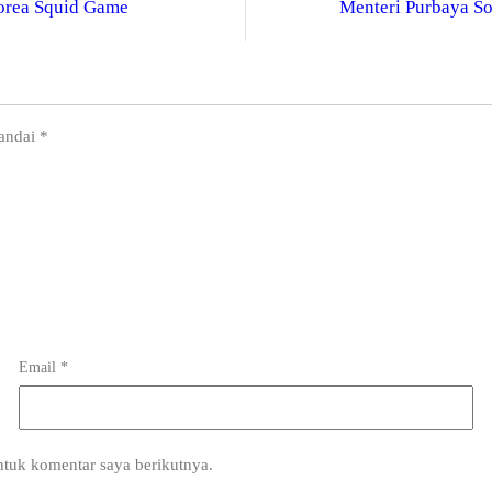
orea Squid Game
Menteri Purbaya So
tandai
*
Email
*
ntuk komentar saya berikutnya.