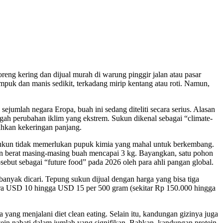
reng kering dan dijual murah di warung pinggir jalan atau pasar
mpuk dan manis sedikit, terkadang mirip kentang atau roti. Namun,
sejumlah negara Eropa, buah ini sedang diteliti secara serius. Alasan
gah perubahan iklim yang ekstrem. Sukun dikenal sebagai “climate-
bahkan kekeringan panjang.
sukun tidak memerlukan pupuk kimia yang mahal untuk berkembang.
an berat masing-masing buah mencapai 3 kg. Bayangkan, satu pohon
ebut sebagai “future food” pada 2026 oleh para ahli pangan global.
banyak dicari. Tepung sukun dijual dengan harga yang bisa tiga
ntara USD 10 hingga USD 15 per 500 gram (sekitar Rp 150.000 hingga
 yang menjalani diet clean eating. Selain itu, kandungan gizinya juga
otein nabati dalam jumlah yang signifikan. Bahkan, kandungan protein