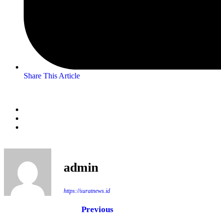
Share This Article
admin
https://suratnews.id
Previous