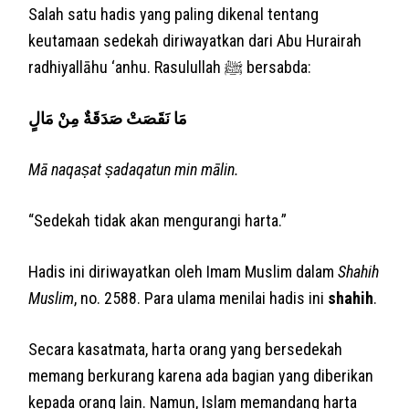
Salah satu hadis yang paling dikenal tentang
keutamaan sedekah diriwayatkan dari Abu Hurairah
radhiyallāhu ‘anhu. Rasulullah ﷺ bersabda:
مَا نَقَصَتْ صَدَقَةٌ مِنْ مَالٍ
Mā naqaṣat ṣadaqatun min mālin.
“Sedekah tidak akan mengurangi harta.”
Hadis ini diriwayatkan oleh Imam Muslim dalam
Shahih
Muslim
, no. 2588. Para ulama menilai hadis ini
shahih
.
Secara kasatmata, harta orang yang bersedekah
memang berkurang karena ada bagian yang diberikan
kepada orang lain. Namun, Islam memandang harta