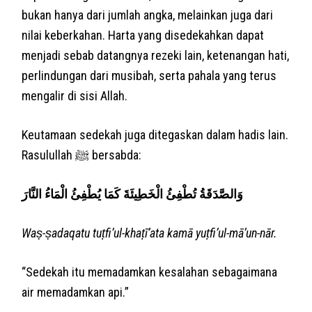
bukan hanya dari jumlah angka, melainkan juga dari
nilai keberkahan. Harta yang disedekahkan dapat
menjadi sebab datangnya rezeki lain, ketenangan hati,
perlindungan dari musibah, serta pahala yang terus
mengalir di sisi Allah.
Keutamaan sedekah juga ditegaskan dalam hadis lain.
Rasulullah ﷺ bersabda:
وَالصَّدَقَةُ تُطْفِئُ الْخَطِيئَةَ كَمَا يُطْفِئُ الْمَاءُ النَّارَ
Waṣ-ṣadaqatu tuṭfi’ul-khaṭī’ata kamā yuṭfi’ul-mā’un-nār.
“Sedekah itu memadamkan kesalahan sebagaimana
air memadamkan api.”