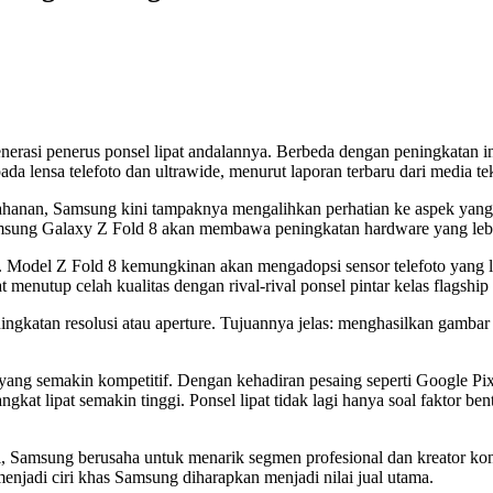
rasi penerus ponsel lipat andalannya. Berbeda dengan peningkatan in
 lensa telefoto dan ultrawide, menurut laporan terbaru dari media te
ahanan, Samsung kini tampaknya mengalihkan perhatian ke aspek yang k
msung Galaxy Z Fold 8 akan membawa peningkatan hardware yang lebi
. Model Z Fold 8 kemungkinan akan mengadopsi sensor telefoto yang l
t menutup celah kualitas dengan rival-rival ponsel pintar kelas flagship 
ngkatan resolusi atau aperture. Tujuannya jelas: menghasilkan gambar 
r yang semakin kompetitif. Dengan kehadiran pesaing seperti Google P
t lipat semakin tinggi. Ponsel lipat tidak lagi hanya soal faktor ben
, Samsung berusaha untuk menarik segmen profesional dan kreator kont
enjadi ciri khas Samsung diharapkan menjadi nilai jual utama.