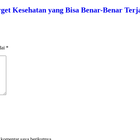
arget Kesehatan yang Bisa Benar-Benar Terj
dai
*
 komentar saya berikutnya.