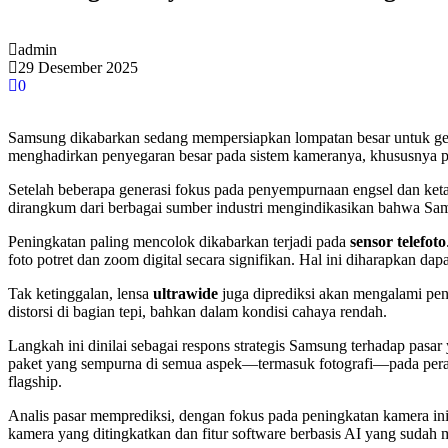
admin
29 Desember 2025
0
Samsung dikabarkan sedang mempersiapkan lompatan besar untuk gene
menghadirkan penyegaran besar pada sistem kameranya, khususnya pada
Setelah beberapa generasi fokus pada penyempurnaan engsel dan ket
dirangkum dari berbagai sumber industri mengindikasikan bahwa Sa
Peningkatan paling mencolok dikabarkan terjadi pada
sensor telefoto
foto potret dan zoom digital secara signifikan. Hal ini diharapkan dapa
Tak ketinggalan, lensa
ultrawide
juga diprediksi akan mengalami peni
distorsi di bagian tepi, bahkan dalam kondisi cahaya rendah.
Langkah ini dinilai sebagai respons strategis Samsung terhadap pasa
paket yang sempurna di semua aspek—termasuk fotografi—pada perangka
flagship.
Analis pasar memprediksi, dengan fokus pada peningkatan kamera ini
kamera yang ditingkatkan dan fitur software berbasis AI yang sudah m