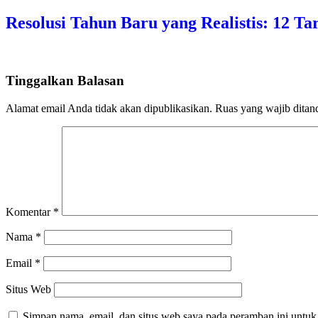
Resolusi Tahun Baru yang Realistis: 12 T
Tinggalkan Balasan
Alamat email Anda tidak akan dipublikasikan.
Ruas yang wajib ditan
Komentar
*
Nama
*
Email
*
Situs Web
Simpan nama, email, dan situs web saya pada peramban ini untuk