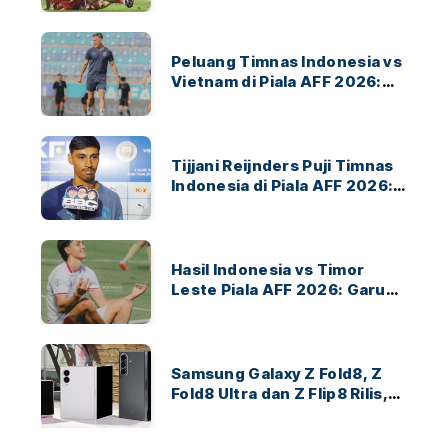
Peluang Timnas Indonesia vs
Vietnam di Piala AFF 2026:
Garuda Bidik Tiket Semifinal
di Pakansari
Tijjani Reijnders Puji Timnas
Indonesia di Piala AFF 2026:
Ayo Indonesia!
Hasil Indonesia vs Timor
Leste Piala AFF 2026: Garuda
Menang 3-0
Samsung Galaxy Z Fold8, Z
Fold8 Ultra dan Z Flip8 Rilis,
Cek Speknya dan Harga