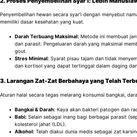
2. Proses Penyembelihan Syar’i: Lebih Manusiaw
Penyembelihan hewan secara syar’i dengan menyebut nama A
memiliki dasar kesehatan yang kuat.
Darah Terbuang Maksimal:
Metode ini membuat jan
dan parasit. Pengeluaran darah yang maksimal membu
gout.
Stres Minimal:
Syarat pisau tajam dan tidak menyemb
dan kortisol yang dapat tertinggal dalam daging d
3. Larangan Zat-Zat Berbahaya yang Telah Terbu
Aturan halal secara tegas melarang konsumsi bangkai, dara
Bangkai & Darah:
Kaya akan bakteri patogen dan rac
Babi:
Selain sebagai inang bagi berbagai parasit (se
kolesterol jahat (LDL).
Alkohol:
Telah diakui dunia medis sebagai zat karsin