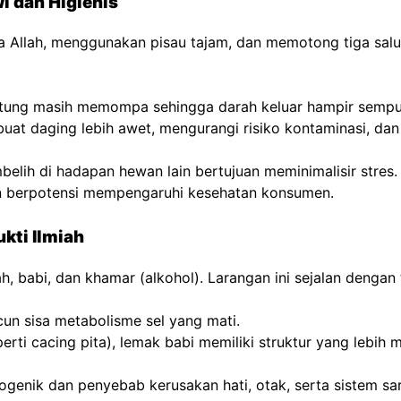
i dan Higienis
llah, menggunakan pisau tajam, dan memotong tiga saluran
tung masih memompa sehingga darah keluar hampir sempur
at daging lebih awet, mengurangi risiko kontaminasi, dan
elih di hadapan hewan lain bertujuan meminimalisir stres
an berpotensi mempengaruhi kesehatan konsumen.
kti Ilmiah
h, babi, dan khamar (alkohol). Larangan ini sejalan denga
un sisa metabolisme sel yang mati.
perti cacing pita), lemak babi memiliki struktur yang lebi
ogenik dan penyebab kerusakan hati, otak, serta sistem sar