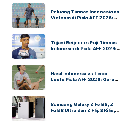
Peluang Timnas Indonesia vs
Vietnam di Piala AFF 2026:
Garuda Bidik Tiket Semifinal
di Pakansari
Tijjani Reijnders Puji Timnas
Indonesia di Piala AFF 2026:
Ayo Indonesia!
Hasil Indonesia vs Timor
Leste Piala AFF 2026: Garuda
Menang 3-0
Samsung Galaxy Z Fold8, Z
Fold8 Ultra dan Z Flip8 Rilis,
Cek Speknya dan Harga