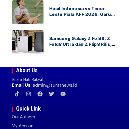
Hasil Indonesia vs Timor
Leste Piala AFF 2026: Garuda
Menang 3-0
Samsung Galaxy Z Fold8, Z
Fold8 Ultra dan Z Flip8 Rilis,
Cek Speknya dan Harga
About Us
Suara Hati Rakyat
Email Us
:
admin@suratnews.id
Quick Link
Our Authors
My Account