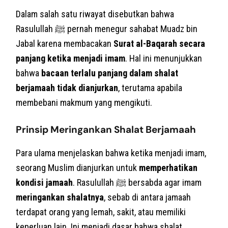
Dalam salah satu riwayat disebutkan bahwa
Rasulullah ﷺ pernah menegur sahabat Muadz bin
Jabal karena membacakan
Surat al-Baqarah secara
panjang ketika menjadi imam
. Hal ini menunjukkan
bahwa
bacaan terlalu panjang dalam shalat
berjamaah tidak dianjurkan
, terutama apabila
membebani makmum yang mengikuti.
Prinsip Meringankan Shalat Berjamaah
Para ulama menjelaskan bahwa ketika menjadi imam,
seorang Muslim dianjurkan untuk
memperhatikan
kondisi jamaah
. Rasulullah ﷺ bersabda agar imam
meringankan shalatnya
, sebab di antara jamaah
terdapat orang yang lemah, sakit, atau memiliki
keperluan lain. Ini menjadi dasar bahwa shalat