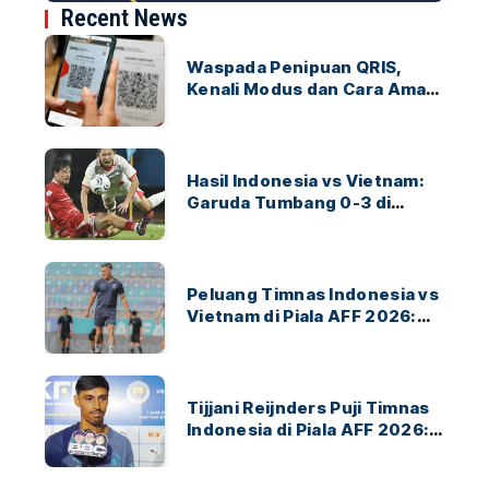
Recent News
Waspada Penipuan QRIS,
Kenali Modus dan Cara Aman
Bertransaksi
Hasil Indonesia vs Vietnam:
Garuda Tumbang 0-3 di
ASEAN Hyundai Cup 2026
Peluang Timnas Indonesia vs
Vietnam di Piala AFF 2026:
Garuda Bidik Tiket Semifinal
di Pakansari
Tijjani Reijnders Puji Timnas
Indonesia di Piala AFF 2026:
Ayo Indonesia!