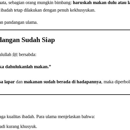
n mata, sebagian orang mungkin bimbang:
haruskah makan dulu atau l
ikan pedoman agar ibadah tetap dilakukan dengan penuh kekhusyukan.
dan pandangan ulama.
dangan Sudah Siap
Dalam hadits yang diriwayatkan oleh Aisyah radhiyallahu ‘anha, Rasulullah ﷺ bersabda:
maka dahulukanlah makan.”
a lapar
dan
makanan sudah berada di hadapannya
, maka diperbo
aga kualitas ibadah. Para ulama menjelaskan bahwa:
jadi kurang khusyuk.