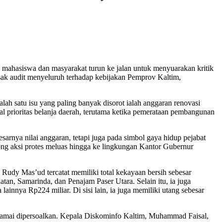
 mahasiswa dan masyarakat turun ke jalan untuk menyuarakan kritik
ak audit menyeluruh terhadap kebijakan Pemprov Kaltim,
alah satu isu yang paling banyak disorot ialah anggaran renovasi
l prioritas belanja daerah, terutama ketika pemerataan pembangunan
arnya nilai anggaran, tetapi juga pada simbol gaya hidup pejabat
ng aksi protes meluas hingga ke lingkungan Kantor Gubernur
udy Mas’ud tercatat memiliki total kekayaan bersih sebesar
tan, Samarinda, dan Penajam Paser Utara. Selain itu, ia juga
 lainnya Rp224 miliar. Di sisi lain, ia juga memiliki utang sebesar
g ramai dipersoalkan. Kepala Diskominfo Kaltim, Muhammad Faisal,