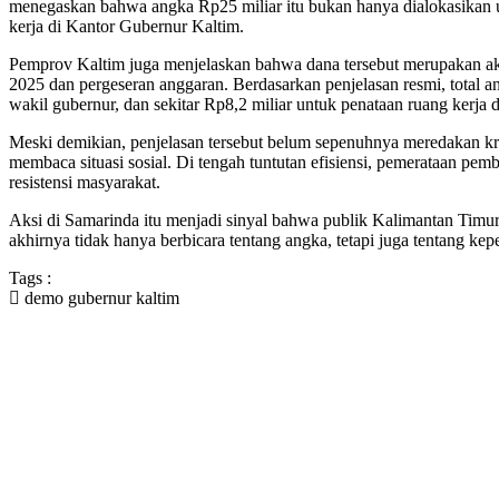
menegaskan bahwa angka Rp25 miliar itu bukan hanya dialokasikan un
kerja di Kantor Gubernur Kaltim.
Pemprov Kaltim juga menjelaskan bahwa dana tersebut merupakan 
2025 dan pergeseran anggaran. Berdasarkan penjelasan resmi, total an
wakil gubernur, dan sekitar Rp8,2 miliar untuk penataan ruang kerj
Meski demikian, penjelasan tersebut belum sepenuhnya meredakan kri
membaca situasi sosial. Di tengah tuntutan efisiensi, pemerataan pe
resistensi masyarakat.
Aksi di Samarinda itu menjadi sinyal bahwa publik Kalimantan Timu
akhirnya tidak hanya berbicara tentang angka, tetapi juga tentang ke
Tags :
demo gubernur kaltim