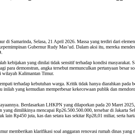
di Samarinda, Selasa, 21 April 2026. Massa yang terdiri dari elemen
 kepemimpinan Gubernur Rudy Mas’ud. Dalam aksi itu, mereka mendes
D.
h kebijakan yang dinilai tidak sensitif terhadap kondisi masyarakat. S
Bagi para demonstran, angka tersebut memunculkan pertanyaan besar soa
i wilayah Kalimantan Timur.
pati terhadap kebutuhan warga. Kritik tidak hanya diarahkan pada bes
 Isu inilah yang kemudian memperbesar kekecewaan publik dan mendoro
kekayaannya. Berdasarkan LHKPN yang dilaporkan pada 20 Maret 2025, R
 yang dimilikinya mencapai Rp26.500.500.000, tersebar di Jakarta Sela
 lain Rp450 juta, kas dan setara kas sekitar Rp28,01 miliar, serta harta
Timur memberikan klarifikasi soal anggaran renovasi rumah dinas yan