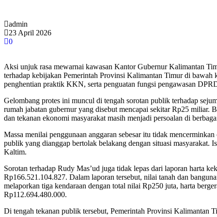
admin
23 April 2026
0
Aksi unjuk rasa mewarnai kawasan Kantor Gubernur Kalimantan Timur 
terhadap kebijakan Pemerintah Provinsi Kalimantan Timur di bawah
penghentian praktik KKN, serta penguatan fungsi pengawasan DPR
Gelombang protes ini muncul di tengah sorotan publik terhadap sejumla
rumah jabatan gubernur yang disebut mencapai sekitar Rp25 miliar. 
dan tekanan ekonomi masyarakat masih menjadi persoalan di berbaga
Massa menilai penggunaan anggaran sebesar itu tidak mencerminkan em
publik yang dianggap bertolak belakang dengan situasi masyarakat.
Kaltim.
Sorotan terhadap Rudy Mas’ud juga tidak lepas dari laporan harta 
Rp166.521.104.827. Dalam laporan tersebut, nilai tanah dan bangunan
melaporkan tiga kendaraan dengan total nilai Rp250 juta, harta bergerak
Rp112.694.480.000.
Di tengah tekanan publik tersebut, Pemerintah Provinsi Kalimantan 