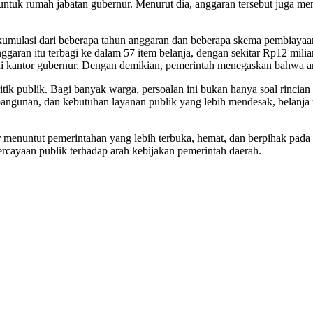
tuk rumah jabatan gubernur. Menurut dia, anggaran tersebut juga men
akumulasi dari beberapa tahun anggaran dan beberapa skema pembia
ggaran itu terbagi ke dalam 57 item belanja, dengan sekitar Rp12 mili
a di kantor gubernur. Dengan demikian, pemerintah menegaskan bahwa a
tik publik. Bagi banyak warga, persoalan ini bukan hanya soal rinci
mbangunan, dan kebutuhan layanan publik yang lebih mendesak, belanja 
r menuntut pemerintahan yang lebih terbuka, hemat, dan berpihak pad
percayaan publik terhadap arah kebijakan pemerintah daerah.