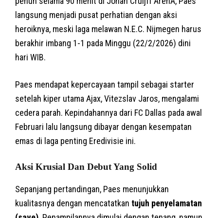
penuh selama 90 menit di Johan Cruijff ArenA, Paes
langsung menjadi pusat perhatian dengan aksi
heroiknya, meski laga melawan N.E.C. Nijmegen harus
berakhir imbang 1-1 pada Minggu (22/2/2026) dini
hari WIB.
Paes mendapat kepercayaan tampil sebagai starter
setelah kiper utama Ajax, Vitezslav Jaros, mengalami
cedera parah. Kepindahannya dari FC Dallas pada awal
Februari lalu langsung dibayar dengan kesempatan
emas di laga penting Eredivisie ini.
Aksi Krusial Dan Debut Yang Solid
Sepanjang pertandingan, Paes menunjukkan
kualitasnya dengan mencatatkan
tujuh penyelamatan
(save)
. Penampilannya dimulai dengan tenang, namun