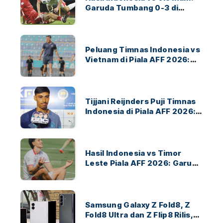
Garuda Tumbang 0-3 di
ASEAN Hyundai Cup 2026
Peluang Timnas Indonesia vs
Vietnam di Piala AFF 2026:
Garuda Bidik Tiket Semifinal
di Pakansari
Tijjani Reijnders Puji Timnas
Indonesia di Piala AFF 2026:
Ayo Indonesia!
Hasil Indonesia vs Timor
Leste Piala AFF 2026: Garuda
Menang 3-0
Samsung Galaxy Z Fold8, Z
Fold8 Ultra dan Z Flip8 Rilis,