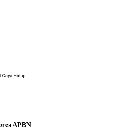
l
Gaya Hidup
npres APBN