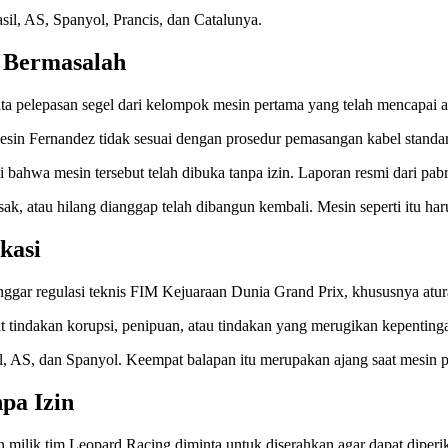
sil, AS, Spanyol, Prancis, dan Catalunya.
 Bermasalah
nta pelepasan segel dari kelompok mesin pertama yang telah mencapai a
sin Fernandez tidak sesuai dengan prosedur pemasangan kabel standar
i bahwa mesin tersebut telah dibuka tanpa izin. Laporan resmi dari p
ak, atau hilang dianggap telah dibangun kembali. Mesin seperti itu har
kasi
ar regulasi teknis FIM Kejuaraan Dunia Grand Prix, khususnya atur
ait tindakan korupsi, penipuan, atau tindakan yang merugikan kepentin
sil, AS, dan Spanyol. Keempat balapan itu merupakan ajang saat mesin
pa Izin
 milik tim Leopard Racing diminta untuk diserahkan agar dapat diperi