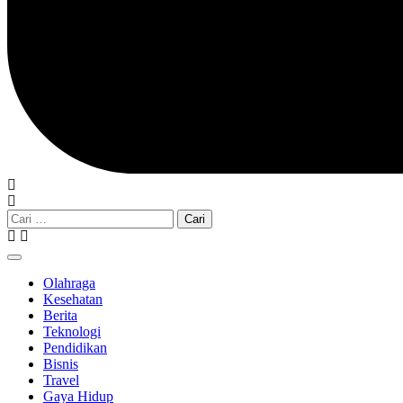
Cari
untuk:
Olahraga
Kesehatan
Berita
Teknologi
Pendidikan
Bisnis
Travel
Gaya Hidup