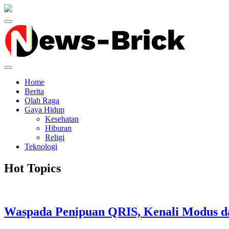
Home
Berita
Olah Raga
Gaya Hidup
Kesehatan
Hiburan
Religi
Teknologi
Hot Topics
Waspada Penipuan QRIS, Kenali Modus d