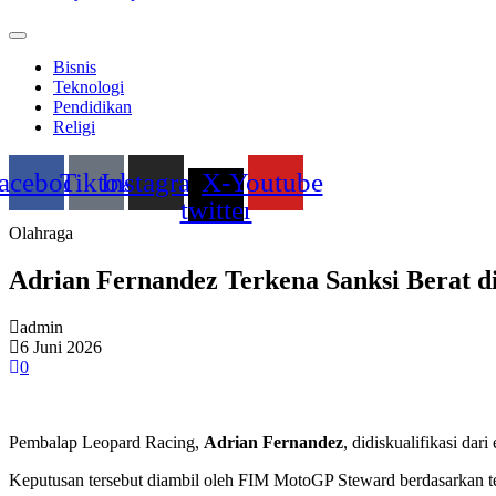
Bisnis
Teknologi
Pendidikan
Religi
acebook
Tiktok
Instagram
X-
Youtube
twitter
Olahraga
Adrian Fernandez Terkena Sanksi Berat d
admin
6 Juni 2026
0
Pembalap Leopard Racing,
Adrian Fernandez
, didiskualifikasi da
Keputusan tersebut diambil oleh FIM MotoGP Steward berdasarkan te