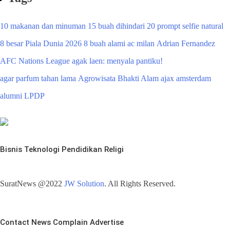
10 makanan dan minuman
15 buah dihindari
20 prompt selfie natural
8 besar Piala Dunia 2026
8 buah alami
ac milan
Adrian Fernandez
AFC Nations League
agak laen: menyala pantiku!
agar parfum tahan lama
Agrowisata Bhakti Alam
ajax amsterdam
alumni LPDP
Bisnis
Teknologi
Pendidikan
Religi
SuratNews @2022
JW Solution
. All Rights Reserved.
Contact
News
Complain
Advertise