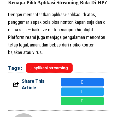
Kenapa Pilih Aplikasi Streaming Bola Di HP?
Dengan memanfaatkan aplikasi-aplikasi di atas,
penggemar sepak bola bisa nonton kapan saja dan di
mana saja — baik live match maupun highlight.
Platform resmi juga menjaga pengalaman menonton
tetap legal, aman, dan bebas dari risiko konten
bajakan atau virus.
aplikasi streaming
Tags :
Share This
Article