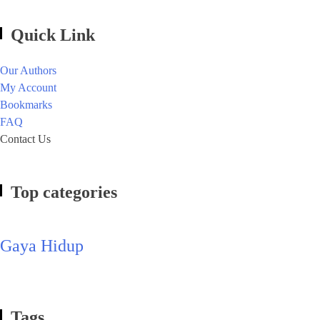
Quick Link
Our Authors
My Account
Bookmarks
FAQ
Contact Us
Top categories
Gaya Hidup
Tags