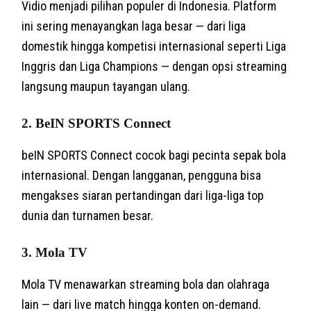
Vidio menjadi pilihan populer di Indonesia. Platform
ini sering menayangkan laga besar — dari liga
domestik hingga kompetisi internasional seperti Liga
Inggris dan Liga Champions — dengan opsi streaming
langsung maupun tayangan ulang.
2. BeIN SPORTS Connect
beIN SPORTS Connect cocok bagi pecinta sepak bola
internasional. Dengan langganan, pengguna bisa
mengakses siaran pertandingan dari liga-liga top
dunia dan turnamen besar.
3. Mola TV
Mola TV menawarkan streaming bola dan olahraga
lain — dari live match hingga konten on-demand.