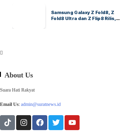
Samsung Galaxy Z Fold8, Z
Fold8 Ultra dan Z Flip8 Rilis,
Cek Speknya dan Harga
About Us
Suara Hati Rakyat
Email Us
:
admin@suratnews.id